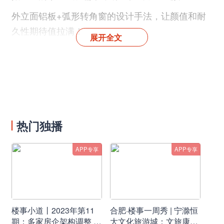
外立面铝板+弧形转角窗的设计手法，让颜值和耐
久性期待值拉满！
展开全文
小区规划超3000㎡泛会所+架空层空间，并结合客
群特点创新性打造了"壁球馆"运动主题功能空间。
项目展厅已经开放，要在高新置业的朋友千万不要
错过。
热门独播
APP专享
APP专享
楼事小道丨2023年第11
合肥·楼事一周秀 | 宁滁恒
期：多家房企架构调整 人
大文化旅游城：文旅康养