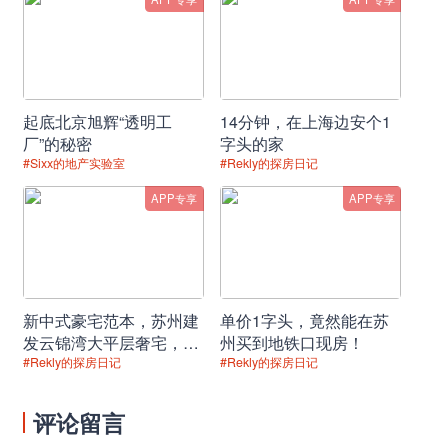
起底北京旭辉“透明工
14分钟，在上海边安个1
厂”的秘密
字头的家
#Sixx的地产实验室
#Rekly的探房日记
APP专享
APP专享
新中式豪宅范本，苏州建
单价1字头，竟然能在苏
发云锦湾大平层奢宅，品
州买到地铁口现房！
位盛泽园林理想居所！
#Rekly的探房日记
#Rekly的探房日记
评论留言