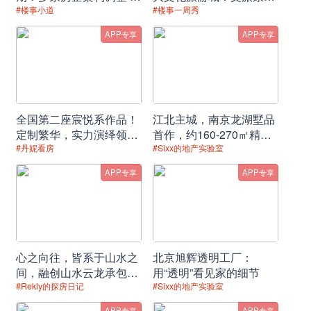
事变动频繁
大城，兑现美好生活
#楼事小道
#楼事一周秀
APP专享
APP专享
责任编辑：合肥事长
全国第二座宸悦系作品！
江北主城，南京龙湖墅品
定制繁华，实力演绎领先
首作，约160-270㎡精妆
时代的生活范本！
温泉叠墅，全城竞藏！
#丹妮看房
#Sixx的地产实验室
APP专享
APP专享
心之向往，皆系于山水之
北京旭辉透明工厂：
间，融创山水云龙承包你
用“透明”看见家的细节
的理想生活
#Rekly的探房日记
#Sixx的地产实验室
APP专享
APP专享